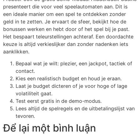
presenteert die voor veel speelautomaten aan. Dit is
een ideale manier om een spel te ontdekken zonder
geld in te zetten. Je ervaart de sfeer, bekijkt hoe de
bonussen werken en hebt door of het spel bij je past.
Het bespaart teleurstellingen achteraf. Een doordachte
keuze is altijd verkieslijker dan zonder nadenken iets
aanklikken.
Bepaal wat je wilt: plezier, een jackpot, tactiek of
contact.
Kies een realistisch budget en houd je eraan.
Laat je budget dicteren of je voor hoge of lage
volatiliteit gaat.
Test eerst gratis in de demo-modus.
Lees altijd de spelregels en de uitbetalingslijst van
tevoren.
Để lại một bình luận