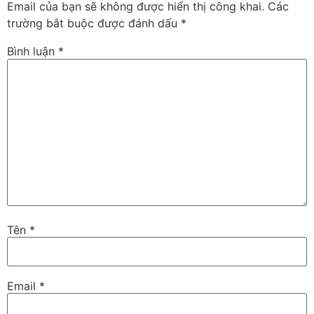
Email của bạn sẽ không được hiển thị công khai.
Các
trường bắt buộc được đánh dấu
*
Bình luận
*
Tên
*
Email
*