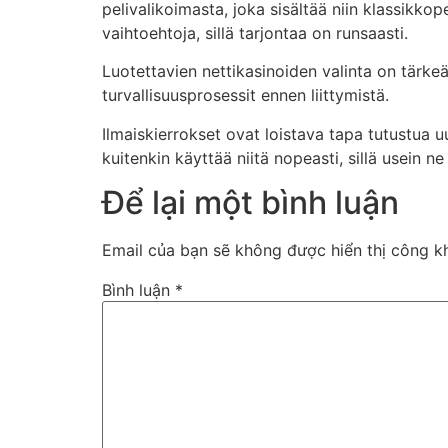
pelivalikoimasta, joka sisältää niin klassikko
vaihtoehtoja, sillä tarjontaa on runsaasti.
Luotettavien nettikasinoiden valinta on tärkeää
turvallisuusprosessit ennen liittymistä.
Ilmaiskierrokset ovat loistava tapa tutustua u
kuitenkin käyttää niitä nopeasti, sillä usein ne
Để lại một bình luận
Email của bạn sẽ không được hiển thị công kh
Bình luận
*