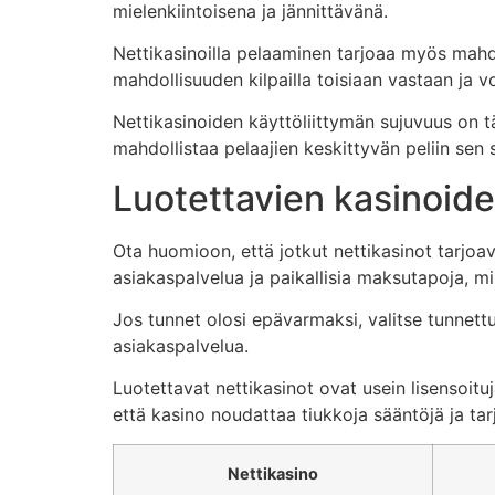
mielenkiintoisena ja jännittävänä.
Nettikasinoilla pelaaminen tarjoaa myös mahdoll
mahdollisuuden kilpailla toisiaan vastaan ja vo
Nettikasinoiden käyttöliittymän sujuvuus on t
mahdollistaa pelaajien keskittyvän peliin sen s
Luotettavien kasinoide
Ota huomioon, että jotkut nettikasinot tarjoav
asiakaspalvelua ja paikallisia maksutapoja, 
Jos tunnet olosi epävarmaksi, valitse tunnet
asiakaspalvelua.
Luotettavat nettikasinot ovat usein lisensoituj
että kasino noudattaa tiukkoja sääntöjä ja tarj
Nettikasino