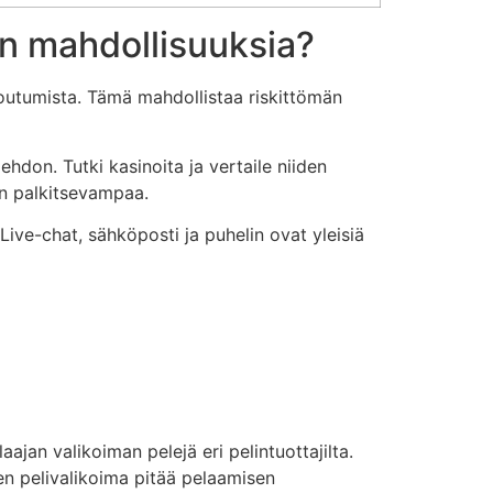
en mahdollisuuksia?
sitoutumista. Tämä mahdollistaa riskittömän
ehdon. Tutki kasinoita ja vertaile niiden
in palkitsevampaa.
Live-chat, sähköposti ja puhelin ovat yleisiä
aajan valikoiman pelejä eri pelintuottajilta.
nen pelivalikoima pitää pelaamisen