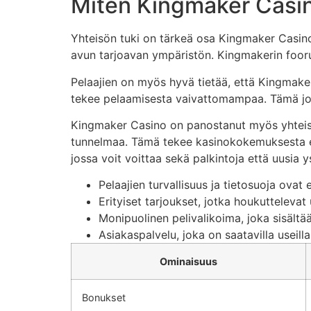
Miten Kingmaker Casin
Yhteisön tuki on tärkeä osa Kingmaker Casinon
avun tarjoavan ympäristön. Kingmakerin foorumi
Pelaajien on myös hyvä tietää, että Kingmaker 
tekee pelaamisesta vaivattomampaa. Tämä jou
Kingmaker Casino on panostanut myös yhteisöllis
tunnelmaa. Tämä tekee kasinokokemuksesta e
jossa voit voittaa sekä palkintoja että uusia y
Pelaajien turvallisuus ja tietosuoja ovat e
Erityiset tarjoukset, jotka houkuttelevat 
Monipuolinen pelivalikoima, joka sisältä
Asiakaspalvelu, joka on saatavilla useilla e
Ominaisuus
Bonukset