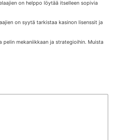
elaajien on helppo löytää itselleen sopivia
ajien on syytä tarkistaa kasinon lisenssit ja
a pelin mekaniikkaan ja strategioihin. Muista