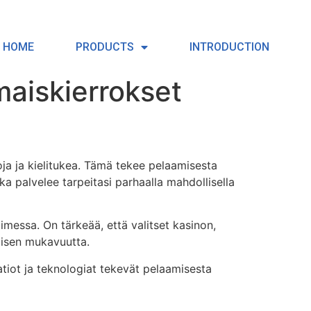
HOME
PRODUCTS
INTRODUCTION
maiskierrokset
oja ja kielitukea. Tämä tekee pelaamisesta
a palvelee tarpeitasi parhaalla mahdollisella
imessa. On tärkeää, että valitset kasinon,
amisen mukavuutta.
atiot ja teknologiat tekevät pelaamisesta