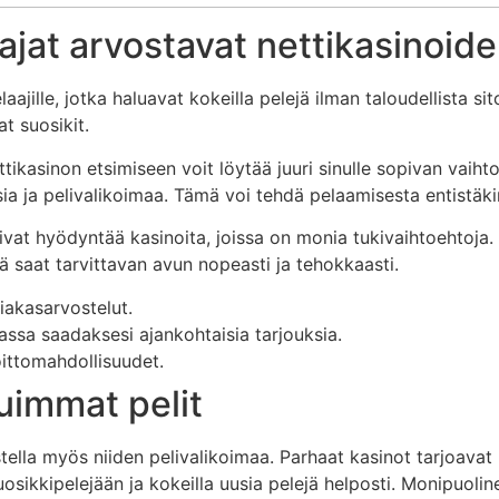
ajat arvostavat nettikasinoid
elaajille, jotka haluavat kokeilla pelejä ilman taloudellista 
t suosikit.
tikasinon etsimiseen voit löytää juuri sinulle sopivan vaihto
ksia ja pelivalikoimaa. Tämä voi tehdä pelaamisesta entistäk
oivat hyödyntää kasinoita, joissa on monia tukivaihtoehtoja. 
tä saat tarvittavan avun nopeasti ja tehokkaasti.
siakasarvostelut.
assa saadaksesi ajankohtaisia tarjouksia.
oittomahdollisuudet.
uimmat pelit
tella myös niiden pelivalikoimaa. Parhaat kasinot tarjoavat l
uosikkipelejään ja kokeilla uusia pelejä helposti. Monipuoli