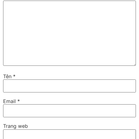
Tên
*
Email
*
Trang web