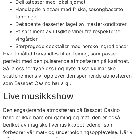
Delikatesser med lokal sjømat
Håndlagde pizzaer med friske, sesongbaserte
toppinger
Dekadente desserter laget av mesterkonditorer
Et sortiment av utsøkte viner fra respekterte
vingårder
Særpregede cocktailer med norske ingredienser
Hvert måltid forvandles til en feiring, som passer
perfekt med den pulserende atmosfæren på kasinoet.
Så la oss fordype oss i og nyte disse kulinariske
skattene mens vi opplever den spennende atmosfæren
som Bassbet Casino har å gi.
Live musikkshow
Den engasjerende atmosfæren på Bassbet Casino
handler ikke bare om gaming og mat; den er også
beriket av magiske livemusikkopptredener som
forbedrer vår mat- og underholdningsopplevelse. Når vi