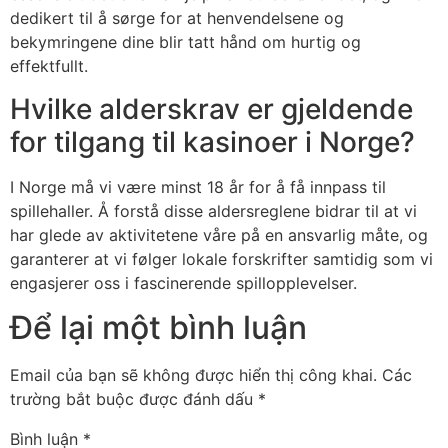
dedikert til å sørge for at henvendelsene og
bekymringene dine blir tatt hånd om hurtig og
effektfullt.
Hvilke alderskrav er gjeldende
for tilgang til kasinoer i Norge?
I Norge må vi være minst 18 år for å få innpass til
spillehaller. Å forstå disse aldersreglene bidrar til at vi
har glede av aktivitetene våre på en ansvarlig måte, og
garanterer at vi følger lokale forskrifter samtidig som vi
engasjerer oss i fascinerende spillopplevelser.
Để lại một bình luận
Email của bạn sẽ không được hiển thị công khai.
Các
trường bắt buộc được đánh dấu
*
Bình luận
*