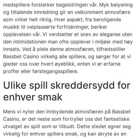
medspillere forsterker begeistringen vår. Myk belysning
og tiltalende innredning gir en velkomment atmosfære
som virker helt riktig. Hver aspekt, fra beroligende
musikk til velplasserte forfriskninger, beriker
opplevelsen vår. Vi verdsetter et snev av eleganse uten
den intimidationen man ofte opplever i miljøer med høy
innsats. Ved å pleie denne atmosfæren, tilfredsstiller
Bassbet Casino virkelig alle spillere, og sørger for at vi
gleder oss over hvert øyeblikk, enten vi er erfarne
proffer eller førstegangsspillere.
Ulike spill skreddersydd for
enhver smak
Mens vi nyter den innbydende atmosfæren på Bassbet
Casino, er det neste som fortryller oss det fantastiske
utvalget av spill som er tilbudt. Dette stedet egner seg
virkelig for enhver spillers smak, og kan skryte av en