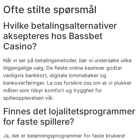
Ofte stilte spørsmål
Hvilke betalingsalternativer
aksepteres hos Bassbet
Casino?
Når vi ser på betalingsmetoder, bør vi undersøke ulike
tilgjengelige valg. De fleste online kasinoer godtar
vanligvis bankkort, digitale lommebøker og
bankoverføringer. La oss forsikre oss om at vi plukker
måten som tilbyr komfort og trygghet for
spilleopplevelsen vår.
Finnes det lojalitetsprogrammer
for faste spillere?
Ja, det er belønningsprogrammer for faste brukere!