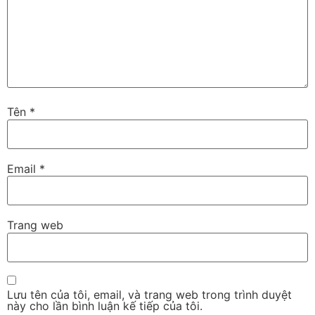
Tên
*
Email
*
Trang web
Lưu tên của tôi, email, và trang web trong trình duyệt
này cho lần bình luận kế tiếp của tôi.