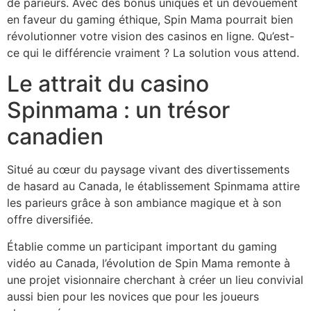
de parieurs. Avec des bonus uniques et un dévouement
en faveur du gaming éthique, Spin Mama pourrait bien
révolutionner votre vision des casinos en ligne. Qu’est-
ce qui le différencie vraiment ? La solution vous attend.
Le attrait du casino
Spinmama : un trésor
canadien
Situé au cœur du paysage vivant des divertissements
de hasard au Canada, le établissement Spinmama attire
les parieurs grâce à son ambiance magique et à son
offre diversifiée.
Établie comme un participant important du gaming
vidéo au Canada, l’évolution de Spin Mama remonte à
une projet visionnaire cherchant à créer un lieu convivial
aussi bien pour les novices que pour les joueurs