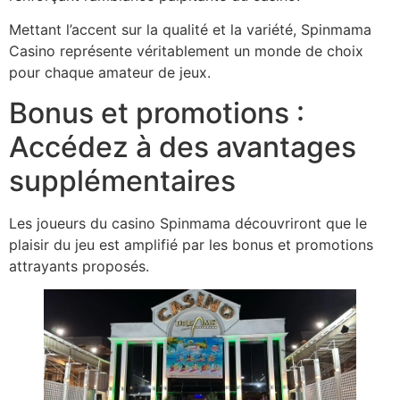
Mettant l’accent sur la qualité et la variété, Spinmama
Casino représente véritablement un monde de choix
pour chaque amateur de jeux.
Bonus et promotions :
Accédez à des avantages
supplémentaires
Les joueurs du casino Spinmama découvriront que le
plaisir du jeu est amplifié par les bonus et promotions
attrayants proposés.