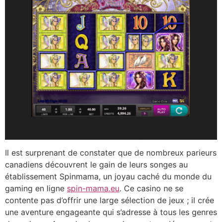
Il est surprenant de constater que de nombreux parieurs
canadiens découvrent le gain de leurs songes au
établissement Spinmama, un joyau caché du monde du
gaming en ligne
spin-mama.eu
. Ce casino ne se
contente pas d’offrir une large sélection de jeux ; il crée
une aventure engageante qui s’adresse à tous les genres