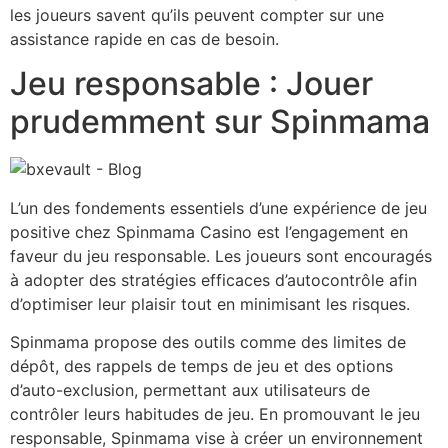
les joueurs savent qu’ils peuvent compter sur une
assistance rapide en cas de besoin.
Jeu responsable : Jouer
prudemment sur Spinmama
L’un des fondements essentiels d’une expérience de jeu
positive chez Spinmama Casino est l’engagement en
faveur du jeu responsable. Les joueurs sont encouragés
à adopter des stratégies efficaces d’autocontrôle afin
d’optimiser leur plaisir tout en minimisant les risques.
Spinmama propose des outils comme des limites de
dépôt, des rappels de temps de jeu et des options
d’auto-exclusion, permettant aux utilisateurs de
contrôler leurs habitudes de jeu. En promouvant le jeu
responsable, Spinmama vise à créer un environnement