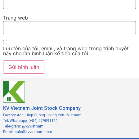
Trang web
Lưu tên của tôi, email, và trang web trong trình duyệt
này cho lần bình luận kế tiếp của tôi.
KV Vietnam Joint Stock Company
Factory Add: Hiep Cuong - Hung Yen - Vietnam
Tel/Whatsapp: (+84) 979091111
Tele-gram: @kvvietnam
Email: sale@kvvietnam.com