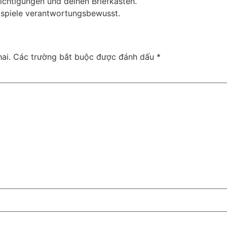
ichtigungen und deinen Briefkasten.
 spiele verantwortungsbewusst.
ai.
Các trường bắt buộc được đánh dấu
*