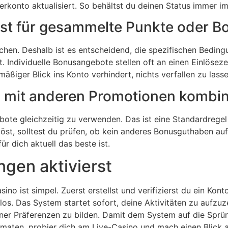
erkonto aktualisiert. So behältst du deinen Status immer im
frist für gesammelte Punkte oder B
hen. Deshalb ist es entscheidend, die spezifischen Bedin
. Individuelle Bonusangebote stellen oft an einen Einlöseze
äßiger Blick ins Konto verhindert, nichts verfallen zu lasse
s mit anderen Promotionen kombin
ebote gleichzeitig zu verwenden. Das ist eine Standardrege
löst, solltest du prüfen, ob kein anderes Bonusguthaben auf
r dich aktuell das beste ist.
gen aktivierst
ino ist simpel. Zuerst erstellst und verifizierst du ein Konto
los. Das System startet sofort, deine Aktivitäten zu aufzu
ner Präferenzen zu bilden. Damit dem System auf die Spr
maten, probier dich am Live-Casino und mach einen Blick auf