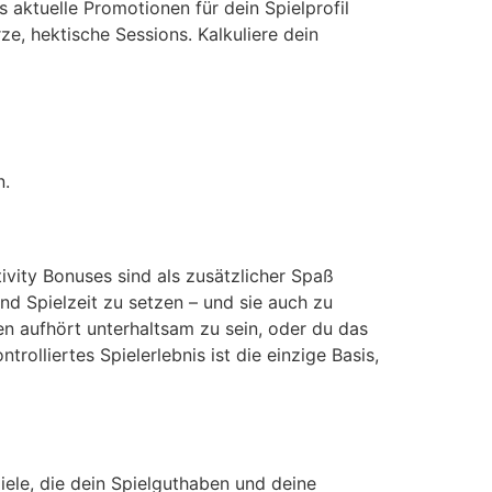
 aktuelle Promotionen für dein Spielprofil
rze, hektische Sessions. Kalkuliere dein
n.
tivity Bonuses sind als zusätzlicher Spaß
 und Spielzeit zu setzen – und sie auch zu
len aufhört unterhaltsam zu sein, oder du das
trolliertes Spielerlebnis ist die einzige Basis,
piele, die dein Spielguthaben und deine