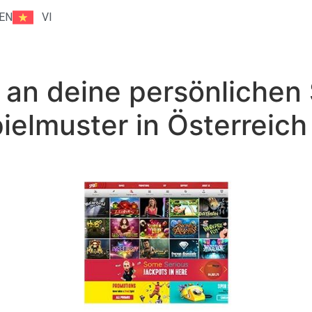
EN
VI
 an deine persönlichen 
elmuster in Österreich