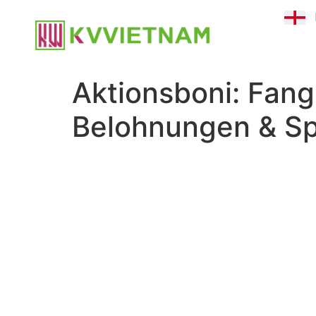
Aktionsboni: Fang
Belohnungen & Spi