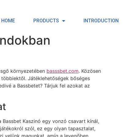
HOME
PRODUCTS
INTRODUCTION
landokban
ezsgő környezetében
basssbet.com
. Közösen
a többiektől. Játéklehetőségek bőséges
divé a Bassbetet? Tárjuk fel azokat az
at
a Bassbet Kaszinó egy vonzó csavart kínál,
átékokról szól, ez egy olyan tapasztalat,
érzi velünk magunkat, amíg a levegőben