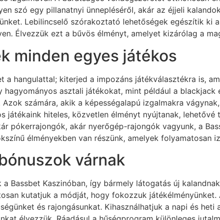
yen szó egy pillanatnyi ünnepléséről, akár az éjjeli kaland
ünket. Lebilincselő szórakoztató lehetőségek egészítik ki a
gyen. Élvezzük ezt a bűvös élményt, amelyet kizárólag a ma
ék minden egyes játékos
 hangulattal; kiterjed a impozáns játékválasztékra is, amel
y hagyományos asztali játékokat, mint például a blackjack 
k. Azok számára, akik a képességalapú izgalmakra vágynak
ós játékaink hiteles, közvetlen élményt nyújtanak, lehetővé
ár pókerrajongók, akár nyerőgép-rajongók vagyunk, a Bassb
sokszínű élményekben van részünk, amelyek folyamatosan iz
 bónuszok várnak
 Bassbet Kaszinóban, így bármely látogatás új kalandnak f
atosan kutatjuk a módját, hogy fokozzuk játékélményünket.
égünket és rajongásunkat. Kihasználhatjuk a napi és heti a
nkat élvezzük. Ráadásul a hűségprogram különleges jutalma