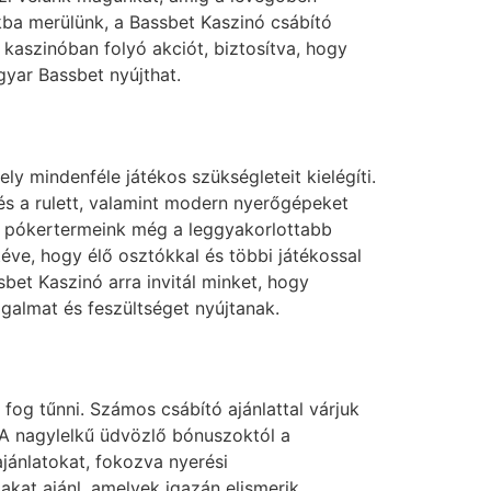
okba merülünk, a Bassbet Kaszinó csábító
 kaszinóban folyó akciót, biztosítva, hogy
gyar Bassbet nyújthat.
y mindenféle játékos szükségleteit kielégíti.
és a rulett, valamint modern nyerőgépeket
, pókertermeink még a leggyakorlottabb
 téve, hogy élő osztókkal és többi játékossal
et Kaszinó arra invitál minket, hogy
galmat és feszültséget nyújtanak.
og tűnni. Számos csábító ajánlattal várjuk
 A nagylelkű üdvözlő bónuszoktól a
jánlatokat, fokozva nyerési
kat ajánl, amelyek igazán elismerik