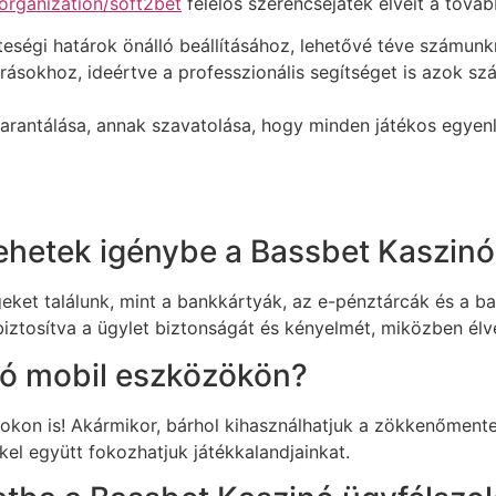
organization/soft2bet
felelős szerencsejáték elveit a tová
teségi határok önálló beállításához, lehetővé téve számun
ásokhoz, ideértve a professzionális segítséget is azok szá
arantálása, annak szavatolása, hogy minden játékos egyenlő
vehetek igénybe a Bassbet Kaszin
eket találunk, mint a bankkártyák, az e-pénztárcák és a ba
iztosítva a ügylet biztonságát és kényelmét, miközben élve
nó mobil eszközökön?
nokon is! Akármikor, bárhol kihasználhatjuk a zökkenőment
el együtt fokozhatjuk játékkalandjainkat.