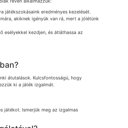
bbiak révén alkalmazzuk:
kra játékszokásaink eredményes kezelését.
mára, akiknek igényük van rá, mert a jólétünk
 esélyekkel kezdjen, és átláthassa az
óban?
nki átutalások. Kulcsfontosságú, hogy
zzük ki a játék izgalmát.
es játékot. Ismerjük meg az izgalmas