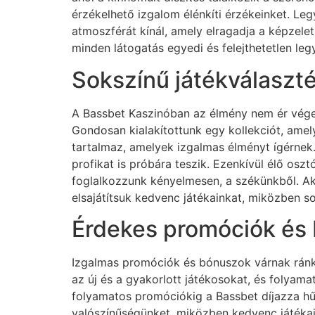
érzékelhető izgalom élénkíti érzékeinket. Leg
atmoszférát kínál, amely elragadja a képzelet
minden látogatás egyedi és felejthetetlen le
Sokszínű játékválaszt
A Bassbet Kaszinóban az élmény nem ér véget a
Gondosan kialakítottunk egy kollekciót, amel
tartalmaz, amelyek izgalmas élményt ígérne
profikat is próbára teszik. Ezenkívül élő oszt
foglalkozzunk kényelmesen, a székünkből. Ak
elsajátítsuk kedvenc játékainkat, miközben 
Érdekes promóciók és
Izgalmas promóciók és bónuszok várnak ránk a
az új és a gyakorlott játékosokat, és folyam
folyamatos promóciókig a Bassbet díjazza hűs
valószínűségünket, miközben kedvenc játékai