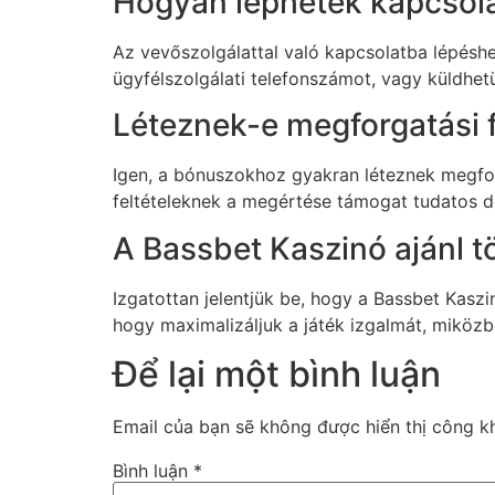
Hogyan léphetek kapcsola
Az vevőszolgálattal való kapcsolatba lépéshe
ügyfélszolgálati telefonszámot, vagy küldhet
Léteznek-e megforgatási f
Igen, a bónuszokhoz gyakran léteznek megfo
feltételeknek a megértése támogat tudatos d
A Bassbet Kaszinó ajánl t
Izgatottan jelentjük be, hogy a Bassbet Kasz
hogy maximalizáljuk a játék izgalmát, miközb
Để lại một bình luận
Email của bạn sẽ không được hiển thị công kh
Bình luận
*